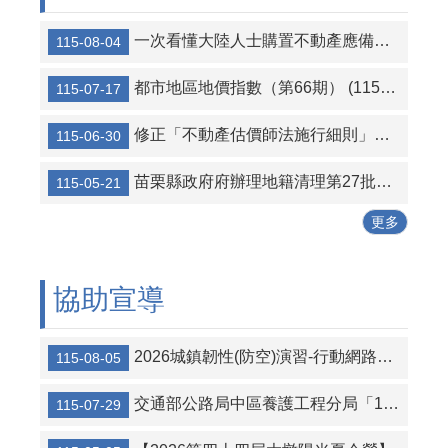
一次看懂大陸人士購置不動產應備文件與流程
115-08-04
都市地區地價指數（第66期） (115年7月15日發布)
115-07-17
修正「不動產估價師法施行細則」第3條條文
115-06-30
苗栗縣政府府辦理地籍清理第27批（第2次）標售作業，自即日起辦理公告標售作業
115-05-21
更多
協助宣導
2026城鎮韌性(防空)演習-行動網路降速演練事宜
115-08-05
交通部公路局中區養護工程分局「115年度交通部公路局中區養護工程分局競標購買經管省道私有既成道路土地」第2次招標公告
115-07-29