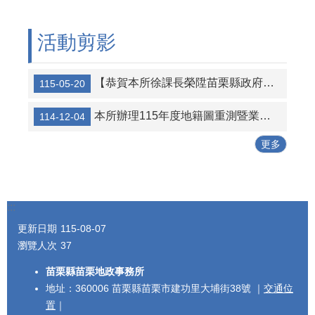
活動剪影
【恭賀本所徐課長榮陞苗栗縣政府地政處地籍科科長 】115.5.20
115-05-20
本所辦理115年度地籍圖重測暨業務宣導說明會114.12.1
114-12-04
更多
:::
更新日期
115-08-07
瀏覽人次
37
苗栗縣苗栗地政事務所
地址：360006 苗栗縣苗栗市建功里大埔街38號 ｜
交通位
置
｜