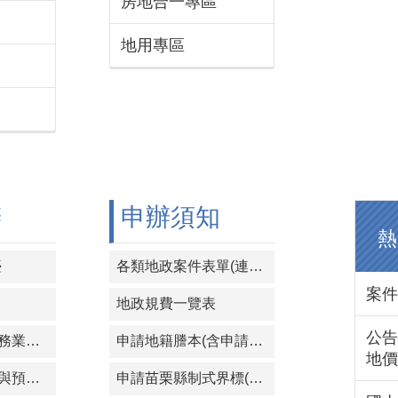
房地合一專區
地用專區
辦
申辦須知
熱
臺
各類地政案件表單(連結至地政司網站)
案件
地政規費一覽表
公告
內政部不動產服務業資訊系統
申請地籍謄本(含申請「隱匿第二類謄本部分住址資料」等)
地價
不動產成交資訊與預售屋資訊申報網
申請苗栗縣制式界標(請洽本所櫃檯)