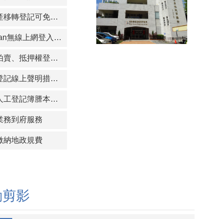
不動產移轉登記可免附紙本稅單
iTaiwan無線上網登入方式於點選同意使用條款後即可上網
法院拍賣、抵押權登記可跨縣市受理
土地登記線上聲明措施，免當事人親自到場核對身分
早期人工登記簿謄本全面電子化 開放跨縣市臨櫃申請
業務到府服務
繳納地政規費
動剪影