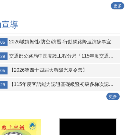
更多
助宣導
2026城鎮韌性(防空)演習-行動網路降速演練事宜
-05
交通部公路局中區養護工程分局「115年度交通部公路局中區養護工程分局競標購買經管省道私有既成道路土地」第2次招標公告
-29
【2026第四十四屆大墩陽光夏令營】
-05
【115年度客語能力認證基礎級暨初級多梯次認證報名事宜】
-29
更多