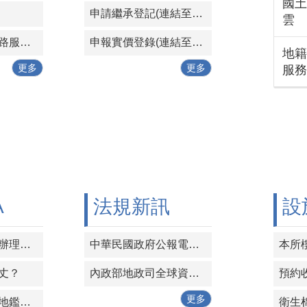
國土
申請繼承登記(連結至本所未辦繼承專區-公告提醒事項)
雲
地政資訊網際網路服務(內政部地政司)
申報實價登錄(連結至本所實價登錄專區)
地籍
更多
更多
服務
A
法規新訊
設
標售案件是否需辦理實價登錄？向法院標購法拍屋，是否需辦理實價登錄？
中華民國政府公報電子全文查詢
本所
丈？
內政部地政司全球資訊網-法規新訊
預約
更多
請問我要辦理土地鑑界應檢附那些文件？
衛生