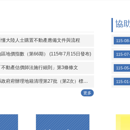
協
看懂大陸人士購置不動產應備文件與流程
115-08
區地價指數（第66期） (115年7月15日發布)
115-07
「不動產估價師法施行細則」第3條條文
115-05
府辦理地籍清理第27批（第2次）標售作業，自即日起辦理公告標售作業
115-01
更多