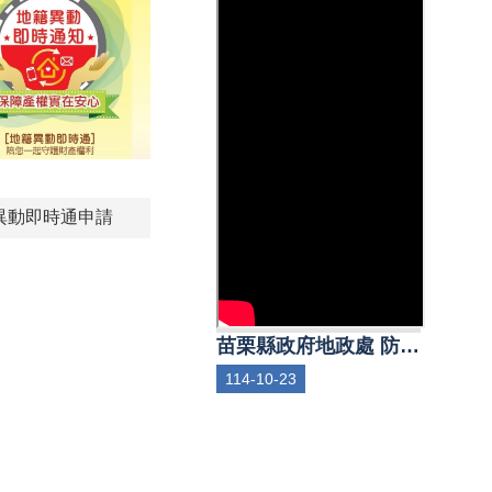
異動即時通申請
苗栗縣政府地政處 防詐宣導影片-防詐不打烊
114-10-23