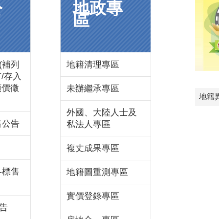
公
地政專
區
(補列
地籍清理專區
/存入
領價徵
未辦繼承專區
地籍
外國、大陸人士及
售公告
私法人專區
複丈成果專區
-標售
地籍圖重測專區
實價登錄專區
告