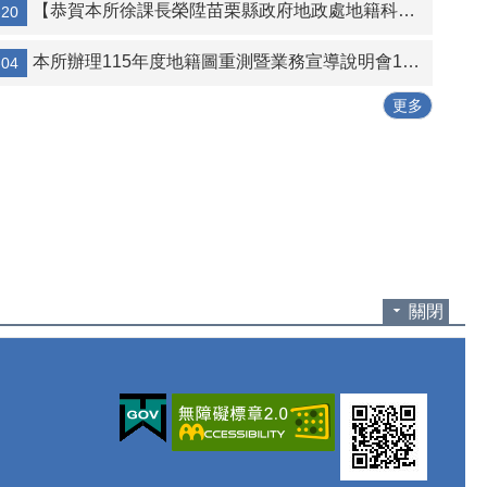
【恭賀本所徐課長榮陞苗栗縣政府地政處地籍科科長 】115.5.20
-20
本所辦理115年度地籍圖重測暨業務宣導說明會114.12.1
-04
更多
關閉