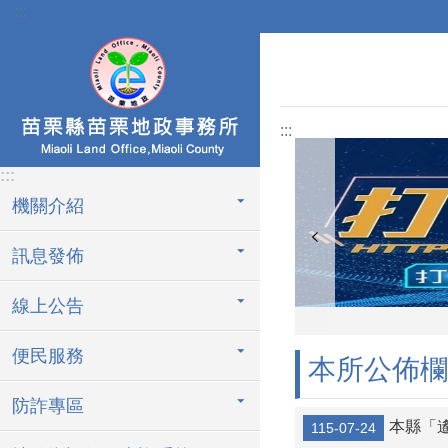
:::
跳到主要內容區塊
:::
:::
機關介紹
訊息發佈
線上公告
便民服務
本所公佈欄
防詐專區
本縣「
115-07-24