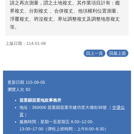
請之再次測量，謂之土地複丈。其作業項目計有：鑑
界複丈、分割複丈 、合併複丈、他項權利位置測量、
浮覆複丈、坍沒複丈、界址調整複丈及調整地形複丈
等。
上版日期：114-01-06
回上一頁
回最上面
:::
更新日期
115-08-05
瀏覽人次
82
苗栗縣苗栗地政事務所
地址：360006 苗栗縣苗栗市建功里大埔街38號 ｜
交通位
置
｜
服務時間：星期一至星期五 8:00~12:00、
13:00~17:00（彈性上班時間：上午8:00~8:30）