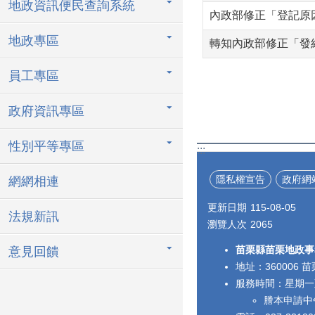
地政資訊便民查詢系統
內政部修正「登記原
地政專區
轉知內政部修正「發
員工專區
政府資訊專區
性別平等專區
:::
隱私權宣告
政府網
網網相連
更新日期
115-08-05
法規新訊
瀏覽人次
2065
苗栗縣苗栗地政事
意見回饋
地址：360006
服務時間：星期一至星期
謄本申請中午