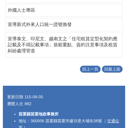
外國人士專區
宣導新式外來人口統一證號換發
宣導泰文、印尼文、越南文之「住宅租賃定型化契約應
記載及不得記載事項」規範重點、簽約注意事項及租賃
糾紛處理管道
回上一頁
回最上面
:::
更新日期
115-08-05
瀏覽人次
882
苗栗縣苗栗地政事務所
地址：360006 苗栗縣苗栗市建功里大埔街38號 ｜
交通位
置
｜