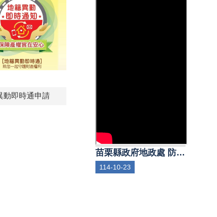
異動即時通申請
苗栗縣政府地政處 防詐宣導影片-防詐不打烊
114-10-23