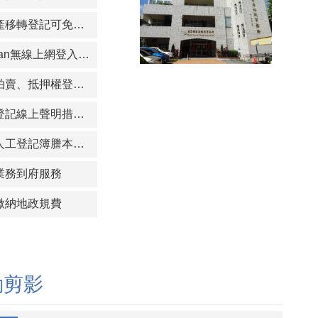
不動產移轉登記可免附紙本稅單
iTaiwan無線上網登入方式於點選同意使用條款後即可上網
法院拍賣、抵押權登記可跨縣市受理
土地登記線上聲明措施，免當事人親自到場核對身分
早期人工登記簿謄本全面電子化 開放跨縣市臨櫃申請
業務到府服務
繳納地政規費
動剪影