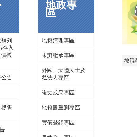
公
地政專
區
(補列
地籍清理專區
/存入
領價徵
未辦繼承專區
地籍
外國、大陸人士及
售公告
私法人專區
複丈成果專區
-標售
地籍圖重測專區
實價登錄專區
告