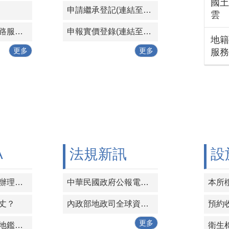
國土
申請繼承登記(連結至本所未辦繼承專區-公告提醒事項)
雲
地政資訊網際網路服務(內政部地政司)
申報實價登錄(連結至本所實價登錄專區)
地籍
更多
更多
服務
A
法規新訊
設
標售案件是否需辦理實價登錄？向法院標購法拍屋，是否需辦理實價登錄？
中華民國政府公報電子全文查詢
本所
丈？
內政部地政司全球資訊網-法規新訊
預約
更多
請問我要辦理土地鑑界應檢附那些文件？
衛生