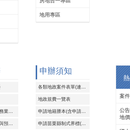
房地合一專區
地用專區
辦
申辦須知
熱
臺
各類地政案件表單(連結至地政司網站)
案件
地政規費一覽表
公告
內政部不動產服務業資訊系統
申請地籍謄本(含申請「隱匿第二類謄本部分住址資料」等)
地價
不動產成交資訊與預售屋資訊申報網
申請苗栗縣制式界標(請洽本所櫃檯)