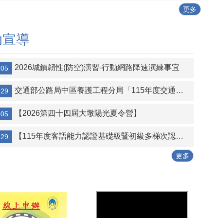
更多
助宣導
2026城鎮韌性(防空)演習-行動網路降速演練事宜
-05
交通部公路局中區養護工程分局「115年度交通部公路局中區養護工程分局競標購買經管省道私有既成道路土地」第2次招標公告
-29
【2026第四十四屆大墩陽光夏令營】
-05
【115年度客語能力認證基礎級暨初級多梯次認證報名事宜】
-29
更多