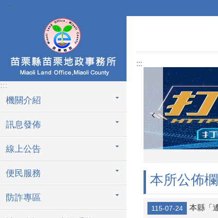
:::
跳到主要內容區塊
:::
:::
機關介紹
訊息發佈
線上公告
便民服務
本所公佈欄
防詐專區
本縣「
115-07-24