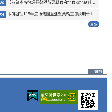
【恭賀本所徐課長榮陞苗栗縣政府地政處地籍科科長 】115.5.20
-20
本所辦理115年度地籍圖重測暨業務宣導說明會114.12.1
-04
更多
關閉