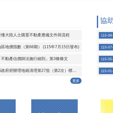
協
看懂大陸人士購置不動產應備文件與流程
115-08
區地價指數（第66期） (115年7月15日發布)
115-07
「不動產估價師法施行細則」第3條條文
115-05
府辦理地籍清理第27批（第2次）標售作業，自即日起辦理公告標售作業
115-01
更多