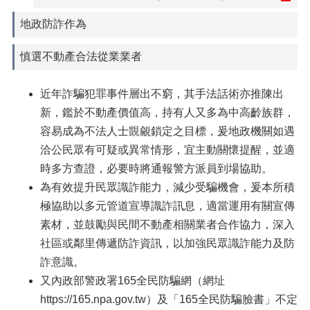
地政防詐作為
慎選不動產合法從業業者
近年詐騙犯罪事件層出不窮，其手法話術亦推陳出
新，鑑於不動產價值高，持有人又多為中高齡族群，
容易成為不法人士覬覦鎖定之目標，爰地政機關如遇
洽公民眾有可疑或異常情形，宜主動關懷提醒，並適
時多方查證，必要時將通報警方派員到場協助。
為有效提升民眾識詐能力，減少受騙機會，爰本所積
極協助以多元管道宣導識詐訊息，適當運用有關宣傳
素材，並鼓勵與民間不動產相關業者合作協力，深入
社區或鄰里傳遞防詐資訊，以加強民眾識詐能力及防
詐意識。
又內政部警政署165全民防騙網（網址
https://165.npa.gov.tw）及「165全民防騙臉書」不定