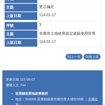
更正編定
114-01-17
3
非都市土地使用規定違規使用宣導
114-01-17
回上一頁
回最上面
:::
更新日期
115-08-07
瀏覽人次
744
苗栗縣苗栗地政事務所
地址：360006 苗栗縣苗栗市建功里大埔街38號 ｜
交通位
置
｜