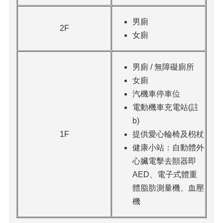
男廁
2F
女廁
男廁 / 無障礙廁所
女廁
汽機車停車位
電動機車充電站(註
b)
1F
提供愛心輪椅及枴杖
健康小站：自動體外
心臟電擊去顫器即
AED、電子式體重
體脂肪測量機、血壓
機