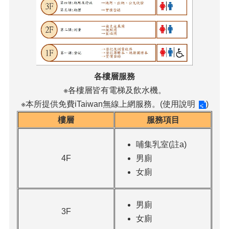
各樓層服務
※各樓層皆有電梯及飲水機。
※本所提供免費iTaiwan無線上網服務。(
使用說明
)
樓層
服務項目
哺集乳室(註a)
4F
男廁
女廁
男廁
3F
女廁